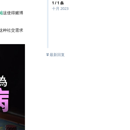
1
/
1
条
十月 2023
站
这使得赌博
这种社交需求
最新回复