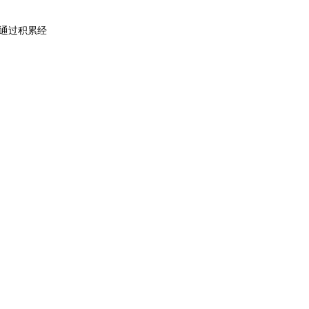
通过积累经