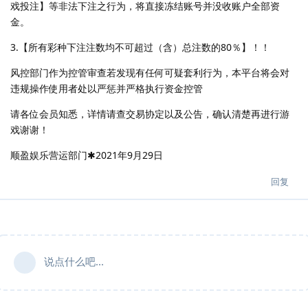
戏投注】等非法下注之行为，将直接冻结账号并没收账户全部资
金。
3.【所有彩种下注注数均不可超过（含）总注数的80％】！！
风控部门作为控管审查若发现有任何可疑套利行为，本平台将会对
违规操作使用者处以严惩并严格执行资金控管
请各位会员知悉，详情请查交易协定以及公告，确认清楚再进行游
戏谢谢！
顺盈娱乐营运部门✱2021年9月29日
回复
说点什么吧...