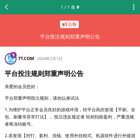
1
/
1
条
公告
平台投注规则郑重声明公告
7T.​COM
2024年2月1日
平台投注规则郑重声明公告
亲爱的会员您好：
平台郑重声明投注规则，请勿以身试法
1.为维护平台正常会员良好的游戏环境，经平台风控发现【平刷、全
包、刷量等异常打法】， 投注违反规定者 轻则扣除盈利，严重违规
者将冻结账号。
2.若发现【对打、套利、洗钱、使用外挂程式、机器软件进行外接游