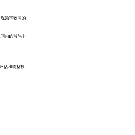
出现频率较高的
区间内的号码中
评估和调整投