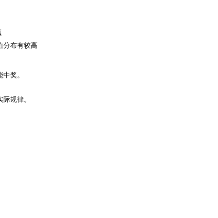
点
值分布有较高
能中奖。
实际规律。