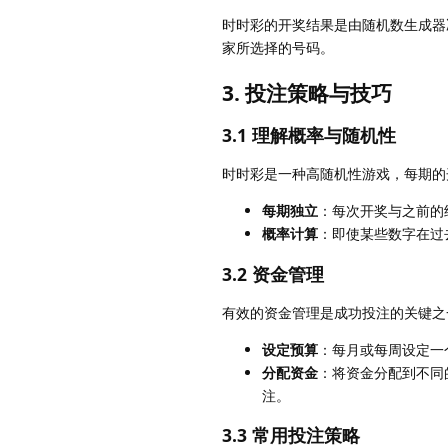
时时彩的开奖结果是由随机数生成器
家所选择的号码。
3. 投注策略与技巧
3.1 理解概率与随机性
时时彩是一种高随机性游戏，每期的
每期独立
：每次开奖与之前的
概率计算
：即使某些数字在过
3.2 资金管理
有效的资金管理是成功投注的关键之
设定预算
：每月或每周设定一
分配资金
：将资金分配到不同
注。
3.3 常用投注策略