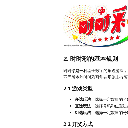
2. 时时彩的基本规则
时时彩是一种基于数字的乐透游戏，
不同版本的时时彩可能在规则上有所
2.1 游戏类型
任选玩法
：选择一定数量的号
直选玩法
：选择号码和位置进
组选玩法
：选择一定数量的号
2.2 开奖方式