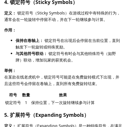
4.
锁定符号（Sticky Symbols）
定义：
锁定符号（Sticky Symbols）在游戏过程中有特殊的行为，
通常会在一轮旋转中停留不动，并在下一轮继续参与计算。
作用：
保持在卷轴上：
锁定符号在出现后会停留在当前位置，直到
触发下一轮旋转或特殊奖励。
与其他符号联动：
锁定符号有时会与其他特殊符号（如野
牌）联动，增加玩家的获奖机会。
举例：
在某款在线老虎机中，锁定符号可能是在免费旋转模式下出现，并
且这些符号会停留在卷轴上，直到所有免费旋转结束。
符号
数量
效果
锁定符号
1
保持位置，下一次旋转继续参与计算
5.
扩展符号（Expanding Symbols）
定义：
扩展符号（Expanding Symbols）是一种特殊符号，在满足