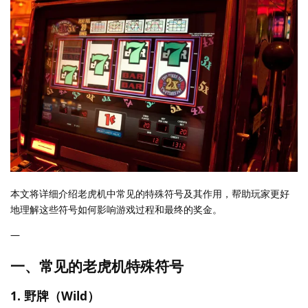
本文将详细介绍老虎机中常见的特殊符号及其作用，帮助玩家更好
地理解这些符号如何影响游戏过程和最终的奖金。
—
一、常见的老虎机特殊符号
1.
野牌（Wild）