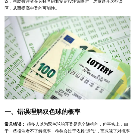
议，帮助投注者在选择号码和制定投注策略时，尽量避开这些误
区，从而提高中奖的可能性。
一、错误理解双色球的概率
常见错误：
很多人以为双色球的开奖是完全随机的，但事实上，由
于一些投注者不了解概率，往往会过于依赖“运气”，而忽视了对概率