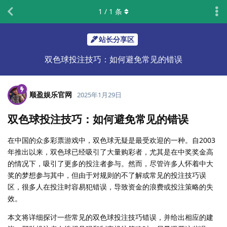
1
/
1
条
站长分享区
双色球投注技巧：如何避免常见的错误
顺盈娱乐官网
2025年1月29日
双色球投注技巧：如何避免常见的错误
在中国的众多彩票游戏中，双色球无疑是最受欢迎的一种。自2003
年推出以来，双色球已经吸引了大量购彩者，尤其是在中奖奖金高
的情况下，吸引了更多的投注者参与。然而，尽管许多人怀着中大
奖的梦想参与其中，但由于对规则的不了解或常见的投注技巧误
区，很多人在投注时容易犯错误，导致资金的浪费或投注策略的失
效。
本文将详细探讨一些常见的双色球投注技巧错误，并给出相应的建