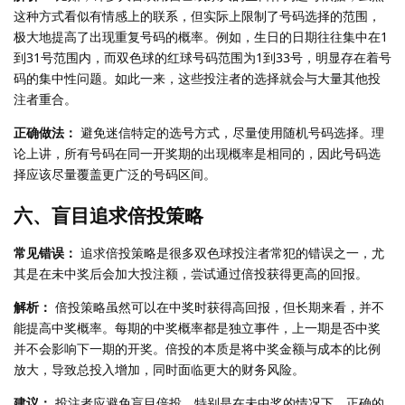
这种方式看似有情感上的联系，但实际上限制了号码选择的范围，
极大地提高了出现重复号码的概率。例如，生日的日期往往集中在1
到31号范围内，而双色球的红球号码范围为1到33号，明显存在着号
码的集中性问题。如此一来，这些投注者的选择就会与大量其他投
注者重合。
正确做法：
避免迷信特定的选号方式，尽量使用随机号码选择。理
论上讲，所有号码在同一开奖期的出现概率是相同的，因此号码选
择应该尽量覆盖更广泛的号码区间。
六、盲目追求倍投策略
常见错误：
追求倍投策略是很多双色球投注者常犯的错误之一，尤
其是在未中奖后会加大投注额，尝试通过倍投获得更高的回报。
解析：
倍投策略虽然可以在中奖时获得高回报，但长期来看，并不
能提高中奖概率。每期的中奖概率都是独立事件，上一期是否中奖
并不会影响下一期的开奖。倍投的本质是将中奖金额与成本的比例
放大，导致总投入增加，同时面临更大的财务风险。
建议：
投注者应避免盲目倍投，特别是在未中奖的情况下。正确的