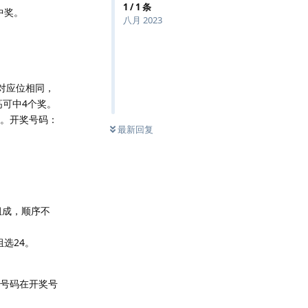
1
/
1
条
中奖。
八月 2023
对应位相同，
高可中4个奖。
构成。开奖号码：
最新回复
组成，顺序不
选24。
重号码在开奖号