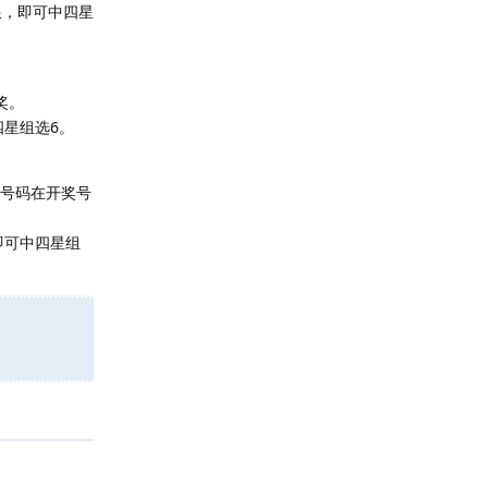
限，即可中四星
奖。
四星组选6。
重号码在开奖号
即可中四星组
回复