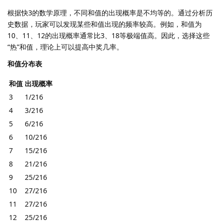
根据快3的数学原理，不同和值的出现概率是不均等的。通过分析历
史数据，玩家可以发现某些和值出现的频率较高。例如，和值为
10、11、12的出现概率通常比3、18等极端值高。因此，选择这些
“热”和值，理论上可以提高中奖几率。
和值分布表
和值
出现概率
3
1/216
4
3/216
5
6/216
6
10/216
7
15/216
8
21/216
9
25/216
10
27/216
11
27/216
12
25/216