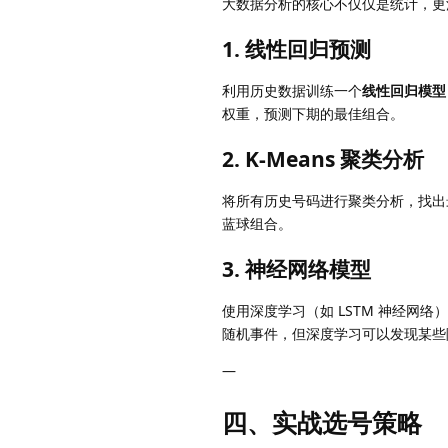
大数据分析的核心不仅仅是统计，更
1. 线性回归预测
利用历史数据训练一个
线性回归模型
权重，预测下期的最佳组合。
2. K-Means 聚类分析
将所有历史号码进行聚类分析，找出
蓝球组合。
3. 神经网络模型
使用深度学习（如 LSTM 神经
随机事件，但深度学习可以发现某些
—
四、实战选号策略