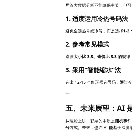
尽管大数据分析不能确保中奖，但可
1. 适度运用冷热号码法
避免全选热号或冷号，而是选择
1-2
2. 参考常见模式
遵循
大小比 3:3、奇偶比 3:3
的规律
3. 采用“智能缩水”法
选出 12-15 个红球候选号码，通
—
五、未来展望：AI
从理论上讲，彩票的本质是
随机事件
号方式。未来，也许 AI 能基于深