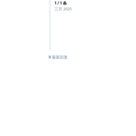
1
/
1
条
三月 2025
最新回复