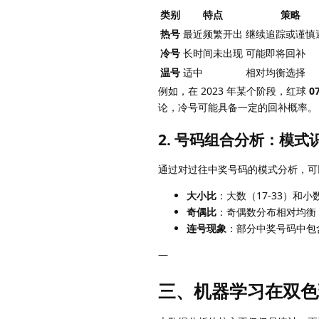
类别
特点
策略
热号
最近频繁开出
继续追踪或谨慎
冷号
长时间未出现
可能即将回补
温号
适中
相对均衡选择
例如，在 2023 年某个阶段，红球
0
论，冷号可能具备一定的回补概率。
2. 号码组合分析：模式
通过对过往中奖号码的模式分析，可
大小比
：大数（17-33）和小数
奇偶比
：奇偶数分布相对均衡，3
连号现象
：部分中奖号码中包
—
三、机器学习在双色