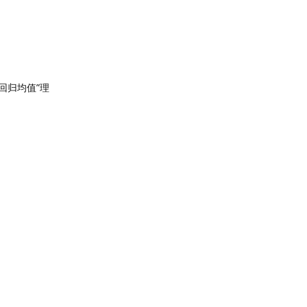
回归均值”理