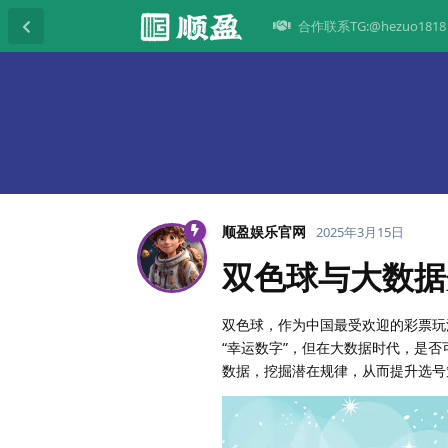
合作联系TG:@hezuo1818
顺盈娱乐官网
2025年3月15日
双色球与大数据
双色球，作为中国最受欢迎的彩票玩
“幸运数字”，但在大数据时代，是
数据，挖掘潜在规律，从而提升选号