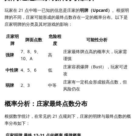
玩家在 21 点中唯一已知的信息是庄家的
明牌（Upcard）
。根据明
牌的不同，庄家可能形成的最终点数存在一定的概率分布。以下是
庄家明牌的分类及其对游戏的影响：
庄家明
危险程
牌面点数
可能性分析
牌
度
7、8、9、
庄家最终牌点高的概率大，玩家需
强牌
高
10、A
谨慎
庄家容易爆牌（Bust），玩家可进
中性牌
4、5、6
低
攻
庄家有一定机会形成较高点数，但
弱牌
2、3
中等
风险仍在
概率分析：庄家最终点数分布
根据数学统计，在常见的 21 点规则下，庄家的明牌与最终点数的概
率分布如下：
庄家明牌
最终 17-21 点的概率
爆牌概率