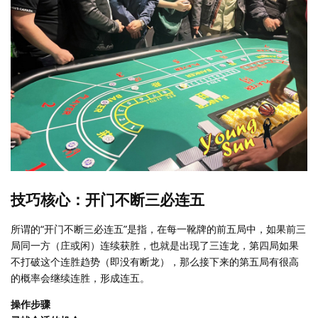
技巧核心：开门不断三必连五
所谓的“开门不断三必连五”是指，在每一靴牌的前五局中，如果前三
局同一方（庄或闲）连续获胜，也就是出现了三连龙，第四局如果
不打破这个连胜趋势（即没有断龙），那么接下来的第五局有很高
的概率会继续连胜，形成连五。
操作步骤