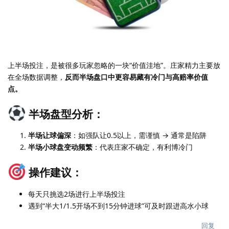
上半场投注，是被很多玩家忽略的一块“价值洼地”。庄家精力主要放
在全场数据调整，
反而半场盘口中更容易藏有冷门与高赔率价值
点。
半场盘型分析：
半场让球偏深
：如强队让0.5以上，需谨慎 → 通常是陷阱
半场小球盘变动频繁
：代表庄家不确定，有利博冷门
操作建议：
每天只挑选2场进行上半场投注
遇到“半大1/1.5开场不到15分钟进球”可及时跟进高水小球
回复