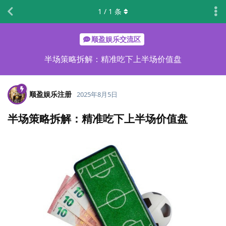
1
/
1
条
顺盈娱乐交流区
半场策略拆解：精准吃下上半场价值盘
顺盈娱乐注册
2025年8月5日
半场策略拆解：精准吃下上半场价值盘