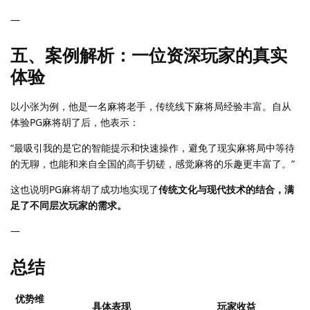
—
五、案例解析：一位资深玩家的真实
体验
以小张为例，他是一名麻将老手，传统线下麻将局经验丰富。自从
体验PG麻将胡了后，他表示：
“最吸引我的是它的智能提示和快速操作，避免了现实麻将局中等待
的无聊，也能和来自全国的高手切磋，感觉麻将的乐趣更丰富了。”
这也说明PG麻将胡了成功地实现了
传统文化与现代技术的结合，满
足了不同层次玩家的需求。
—
总结
优势维
具体表现
玩家收益