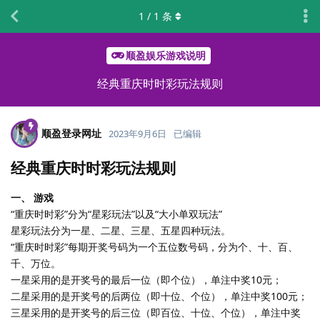
1
/
1
条
顺盈娱乐游戏说明
经典重庆时时彩玩法规则
顺盈登录网址
2023年9月6日
已编辑
经典重庆时时彩玩法规则
一、 游戏
“重庆时时彩”分为“星彩玩法”以及“大小单双玩法”
星彩玩法分为一星、二星、三星、五星四种玩法。
“重庆时时彩”每期开奖号码为一个五位数号码，分为个、十、百、
千、万位。
一星采用的是开奖号的最后一位（即个位），单注中奖10元；
二星采用的是开奖号的后两位（即十位、个位），单注中奖100元；
三星采用的是开奖号的后三位（即百位、十位、个位），单注中奖