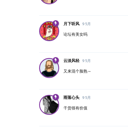
月下听风
9 5月
论坛有美女吗
云淡风轻
9 5月
又来混个脸熟～
雨落心头
9 5月
干货很有价值