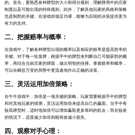
的。首先，要熟悉各种牌型的大小和得分规则，理解牌局中的庄家
制度以及可能出现的特殊规则。此外，了解其他玩家的风格和策略
也是制胜的关键。在游戏前做足功课，能够为后续的决策提供更为
有力的支持。
二、把握赔率与概率：
在游戏中，了解各种牌型出现的概率以及相应的赔率是提高胜率的
关键。对于每一轮发牌，根据手中的牌型来判断自己可能获胜的概
率，再结合当前庄家的牌面，做出明智的抉择。掌握赔率和概率，
可以在瞬息万变的局势中更迅速地作出正确的决策。
三、灵活运用加倍策略：
在牛牛游戏中，加倍是一项关键的策略。玩家需要根据手中的牌型
和对其他玩家的猜测，灵活运用加倍来提高自己的赢面。当手中有
较高牌型时，适时地加倍可以增加赢取更多筹码的机会；而在较差
的情况下，适度减少加倍则能有效减小损失。
四、观察对手心理：