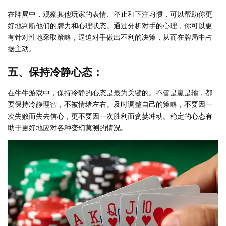
在牌局中，观察其他玩家的表情、举止和下注习惯，可以帮助你更
好地判断他们的牌力和心理状态。通过分析对手的心理，你可以更
有针对性地采取策略，逼迫对手做出不利的决策，从而在牌局中占
据主动。
五、保持冷静心态：
在牛牛游戏中，保持冷静的心态是最为关键的。不管是赢是输，都
要保持冷静理智，不被情绪左右。及时调整自己的策略，不要因一
次失败而失去信心，更不要因一次胜利而贪婪冲动。稳定的心态有
助于更好地应对各种变幻莫测的情况。