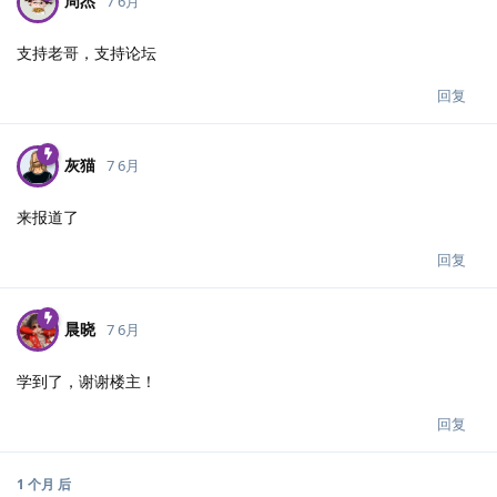
周杰
7 6月
支持老哥，支持论坛
回复
灰猫
7 6月
来报道了
回复
晨晓
7 6月
学到了，谢谢楼主！
回复
1 个月
后