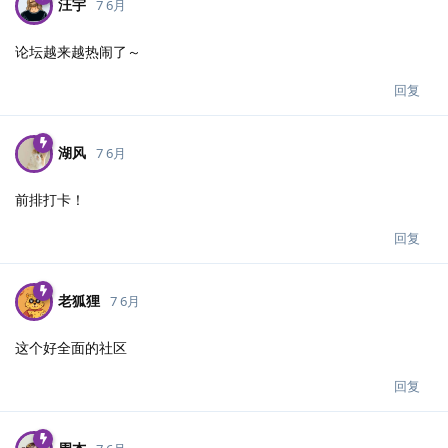
汪宇
7 6月
论坛越来越热闹了～
回复
湖风
7 6月
前排打卡！
回复
老狐狸
7 6月
这个好全面的社区
回复