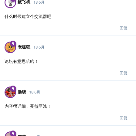
纸飞机
18 6月
什么时候建立个交流群吧
回复
老狐狸
18 6月
论坛有意思哈哈！
回复
晨晓
18 6月
内容很详细，受益匪浅！
回复