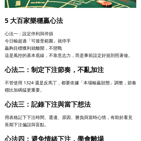
5 大百家樂穩贏心法
心法一：設定停利與停損
今日輸超過「可接受範圍」就停手
贏夠目標獲利就離開，不戀戰
這是風控的基本底線，不靠意志力，而是事前設定好規則照著做。
心法二：制定下注節奏，不亂加注
不管使用 1324 還是反馬丁，都要依據「本場輸贏狀態」調整，節奏
穩比加碼猛更重要。
心法三：記錄下注與當下想法
用表格記下下注時間、選邊、原因、勝負與當時心情，有助於看見
長期下注偏誤與盲點。
心法四：避免情緒下注，學會離場