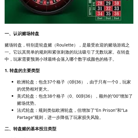
一、认识赌场转盘
赌场转盘，特别是轮盘赌（Roulette），是最受欢迎的赌场游戏之
一。它以其简单的规则和紧张刺激的玩法吸引了无数玩家。在转盘
中，玩家需要预测小球最终会落入哪个数字或颜色的格子。
1. 转盘的主要类型
欧洲轮盘：包含37个格子（0到36），由于只有一个0，玩家
的优势相对更大。
美式轮盘：包含38个格子（0、00到36），额外的“00”增加了
赌场优势。
法式轮盘：规则类似欧洲轮盘，但增加了“En Prison”和“La
Partage”规则，进一步降低了玩家损失风险。
二、转盘赌的基本投注类型