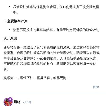
尽管投注策略能优化资金管理，但它们无法真正改变胜负概
率。
3. 忽视概率计算
熟悉不同投注的概率与赔率，有助于制定更科学的游戏计划。
六、总结
赌场转盘是一款结合了运气和策略的经典游戏。通过选择合适的轮
盘类型、合理的投注策略和明确的资金管理计划，玩家可以在游戏
中享受更多乐趣并减少不必要的损失。无论是新手还是资深玩家，
牢记随机性和概率是轮盘赌的核心，将帮助您从容面对每一次旋
转。
娱乐为主，理性下注，赢得从容，输得无悔！
回复
晨晓
23 6月