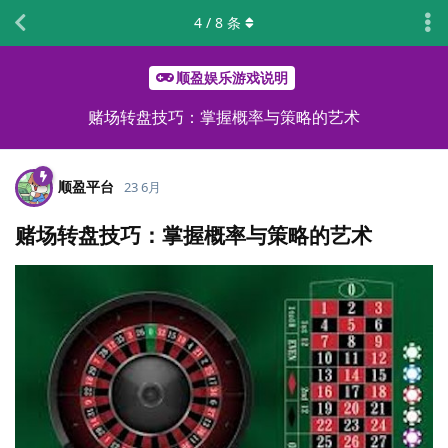
4
/
8
条
顺盈娱乐游戏说明
赌场转盘技巧：掌握概率与策略的艺术
顺盈平台
23 6月
赌场转盘技巧：掌握概率与策略的艺术