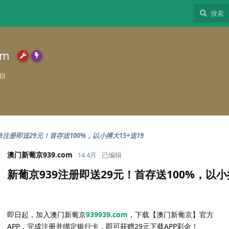
om
5日
9注册即送29元！首存送100%，以小搏大15+送19
澳门新葡京939.​com
14 4月
已编辑
新葡京939注册即送29元！首存送100%，以小搏
即日起，加入澳门新葡京
939939.com
，下载【澳门新葡京】官方
APP，完成注册并绑定银行卡，即可获赠29元下载APP彩金！