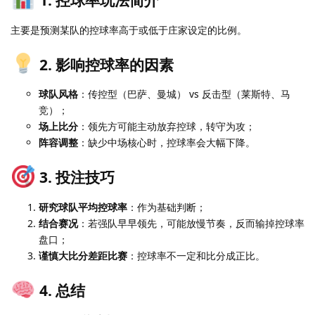
1. 控球率玩法简介
主要是预测某队的控球率高于或低于庄家设定的比例。
2. 影响控球率的因素
球队风格
：传控型（巴萨、曼城） vs 反击型（莱斯特、马
竞）；
场上比分
：领先方可能主动放弃控球，转守为攻；
阵容调整
：缺少中场核心时，控球率会大幅下降。
3. 投注技巧
研究球队平均控球率
：作为基础判断；
结合赛况
：若强队早早领先，可能放慢节奏，反而输掉控球率
盘口；
谨慎大比分差距比赛
：控球率不一定和比分成正比。
4. 总结